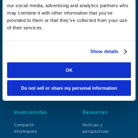
our social media, advertising and analytics partners who
may combine it with other information that you’ve
Cartera
Compañía
provided to them or that they’ve collected from your use
of their services.
Turnkey Sportsbook
Acerca de Kambi
Odds Feed+
Sobre Kambi es
Show details
Managed Trading
Historia del
fundador
Bet Builder
OK
Sostenibilidad
Front End
Carreras
Sportsbook
Do not sell or share my personal information
Platform
Contacto
Inversionistas
Resources
Compartir
Noticias y
información
perspectivas