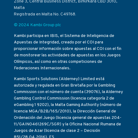
Zone 3, Central Business District, Birkirkara CBD 3010,
Malta
Registrada en Malta No. C49768.
© 2024 Kambi Group plc
Kambi participa en IBIS, el Sistema de Inteligencia de
Apuestas de Integridad, creado por el COI para
proporcionar información sobre apuestas al COI con el fin
de monitorear las actividades de apuestas en los Juegos
Olímpicos, así como en otras competiciones de
Federaciones Internacionales.
Kambi Sports Solutions (Alderney) Limited está
autorizada y regulada en Gran Bretaña por la Gambling
Commission con el número de cuenta (39076), la Alderney
Gambling Control Commission (licencia categoría 2 de
eGambling 1 9202), la Malta Gaming Authority (número de
licencia MGA/B2B/165/2010), la Dirección General de
Ordenación del Juego (licencia general de apuestas 204-
11/GAIN0461269C/SGR) y la Oficina Nacional Rumana de
Juegos de Azar (licencia de clase 2 – Decisión
851/28.04.2016). ES