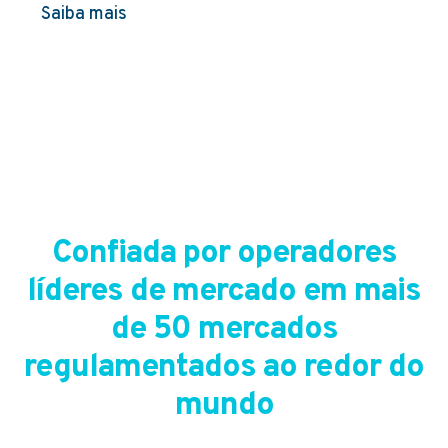
Saiba mais
Confiada por operadores
líderes de mercado em mais
de 50 mercados
regulamentados ao redor do
mundo