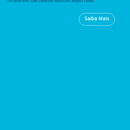
faltava em sua casa de apostas esportivas.
Saiba Mais