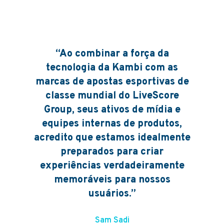
“Ao combinar a força da
tecnologia da Kambi com as
marcas de apostas esportivas de
classe mundial do LiveScore
Group, seus ativos de mídia e
equipes internas de produtos,
acredito que estamos idealmente
preparados para criar
experiências verdadeiramente
memoráveis para nossos
usuários.”
Sam Sadi