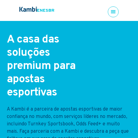
EN
ES
BR
A casa das
soluçõ
es
premium para
apostas
esportivas
A Kambi é a parceira de apostas esportivas de maior
confiança no mundo, com serviços líderes no mercado,
incluindo Turnkey Sportsbook, Odds Feed+ e muito
mais. Faça parceria com a Kambi e descubra a peça que