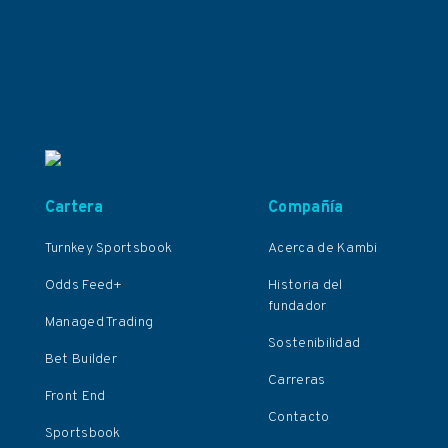
Cartera
Compañía
Turnkey Sportsbook
Acerca de Kambi
Odds Feed+
Historia del
fundador
Managed Trading
Sostenibilidad
Bet Builder
Carreras
Front End
Contacto
Sportsbook