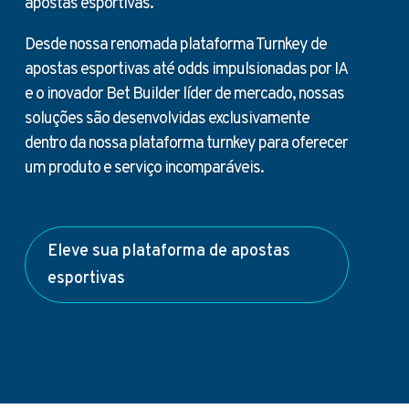
apostas esportivas.
Desde nossa renomada plataforma Turnkey de
apostas esportivas até odds impulsionadas por IA
e o inovador Bet Builder líder de mercado, nossas
soluções são desenvolvidas exclusivamente
dentro da nossa plataforma turnkey para oferecer
um produto e serviço incomparáveis.
Eleve sua plataforma de apostas
esportivas