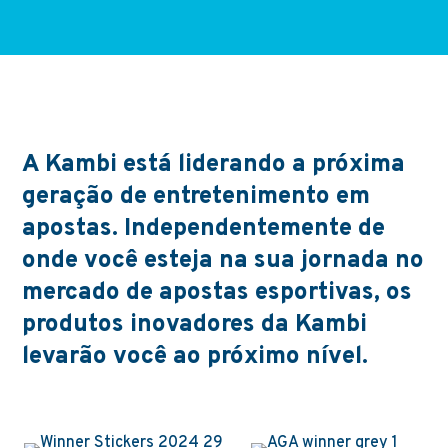
A Kambi está liderando a próxima
geração de entretenimento em
apostas. Independentemente de
onde você esteja na sua jornada no
mercado de apostas esportivas, os
produtos inovadores da Kambi
levarão você ao próximo nível.