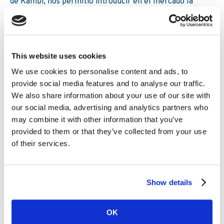
de Kambi, nos permitió introducir en el mercado la
nueva generación de capacidad de negociación: un
cambio de la negociación humana asistida por algoritmos
a la negociación algorítmica asistida por humanos. La
verdadera automatización nos permite ampliar
This website uses cookies
enormemente el número de ofertas de apuestas
We use cookies to personalise content and ads, to
disponibles, impulsar la creación de nuevos productos y
provide social media features and to analyse our traffic.
la amplitud de la combinatoria que podemos ofrecer a
We also share information about your use of our site with
través de las apuestas deportivas de Kambi.
our social media, advertising and analytics partners who
Artículo original
may combine it with other information that you’ve
provided to them or that they’ve collected from your use
of their services.
Otras lecturas
Show details
21. 11 2024
Artículo
Cinco factores de riesgo y
OK