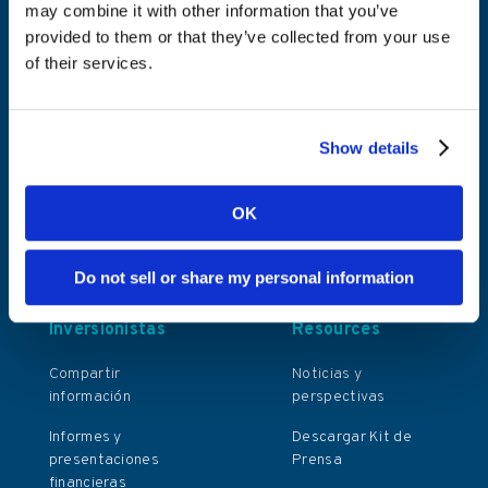
may combine it with other information that you’ve
provided to them or that they’ve collected from your use
Turnkey Sportsbook
Acerca de Kambi
of their services.
Odds Feed+
Sobre Kambi es
Managed Trading
Historia del
fundador
Show details
Bet Builder
Sostenibilidad
Front End
OK
Carreras
Sportsbook
Platform
Contacto
Do not sell or share my personal information
Inversionistas
Resources
Compartir
Noticias y
información
perspectivas
Informes y
Descargar Kit de
presentaciones
Prensa
financieras