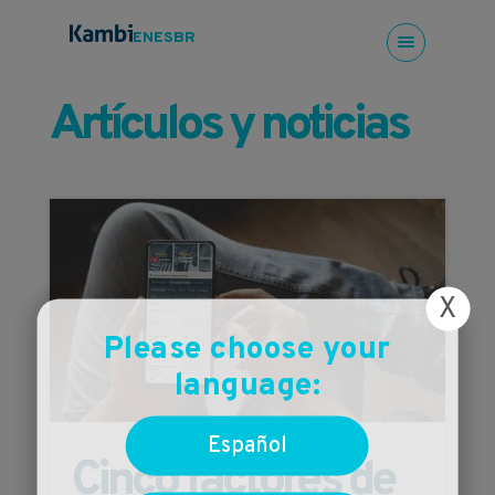
EN
ES
BR
Artículos y noticias
X
Please choose your
language:
Español
Cinco factores de