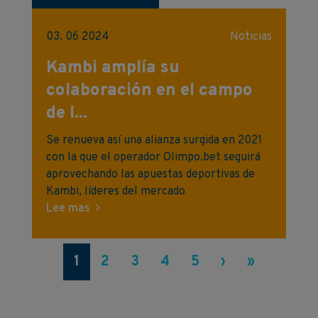
03. 06 2024
Noticias
Kambi amplía su
colaboración en el campo
de l...
Se renueva así una alianza surgida en 2021
con la que el operador Olimpo.bet seguirá
aprovechando las apuestas deportivas de
Kambi, líderes del mercado
Lee mas
1
2
3
4
5
›
»