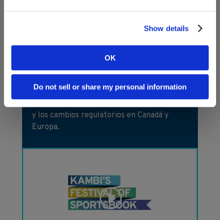
Kambi’s Festival of
Sportsbook
Show details
Kambi’s Festival of Sportsbook fue un
OK
evento virtual que se desarrolló durante
una
semana del 15 al 19 de marzo 2021. El
Do not sell or share my personal information
programa incluyó diversos temas como la
fortaleza
de la red de los asociados a Kambi
y los cambios regulatorios en Canadá y
Europa.