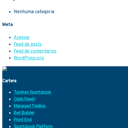
Nenhuma categoria
Meta
Acessar
Feed de posts
Feed de comentários
WordPress.org
Cartera
Turnkey Sportsbook
Odds Feed+
Managed Trading
Bet Builder
Front End
Sportsbook Platform