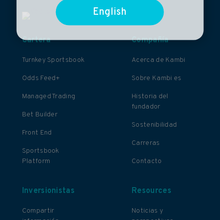
English
Cartera
Compañía
Turnkey Sportsbook
Acerca de Kambi
Odds Feed+
Sobre Kambi es
Managed Trading
Historia del
fundador
Bet Builder
Sostenibilidad
Front End
Carreras
Sportsbook
Platform
Contacto
Inversionistas
Resources
Compartir
Noticias y