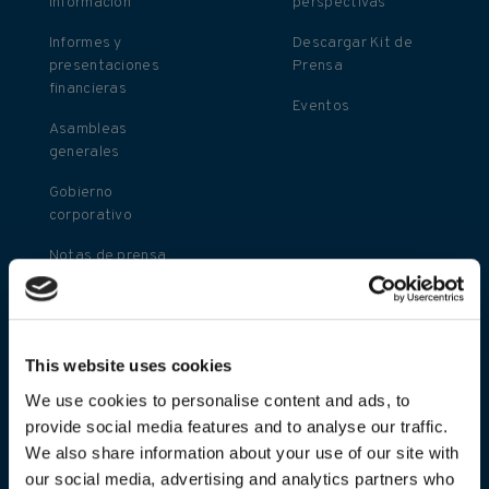
información
perspectivas
Informes y
Descargar Kit de
presentaciones
Prensa
financieras
Eventos
Asambleas
generales
Gobierno
corporativo
Notas de prensa
Contacto de
relaciones con
inversionistas
This website uses cookies
Calendario de
We use cookies to personalise content and ads, to
inversionistas
provide social media features and to analyse our traffic.
We also share information about your use of our site with
Políticas
our social media, advertising and analytics partners who