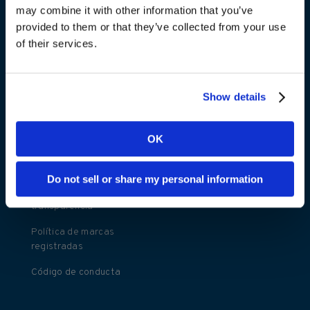
may combine it with other information that you’ve
Términos y
provided to them or that they’ve collected from your use
condiciones
of their services.
Aviso de privacidad
de Kambi Player
Show details
Aviso de privacidad
del sitio web
Política de derechos
OK
de autor
Esclavitud moderna
Do not sell or share my personal information
Declaración de
transparencia
Política de marcas
registradas
Código de conducta