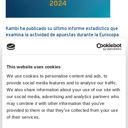
Kambi ha publicado su último informe estadístico que
examina la actividad de apuestas durante la Eurocopa
y la Copa América de 2024.
Lee mas
This website uses cookies
ConÃ©ctese con Kambi
We use cookies to personalise content and ads, to
provide social media features and to analyse our traffic.
We also share information about your use of our site with
our social media, advertising and analytics partners who
may combine it with other information that you’ve
provided to them or that they’ve collected from your use
Eventos
of their services.
RegÃ­strese en el contenido del evento Kambi @