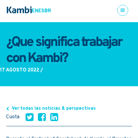
EN
ES
BR
¿Que significa trabajar
con Kambi?
17 AGOSTO 2022
/
Ver todas las noticias & perspectivas
Cuota