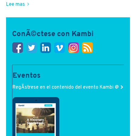
Lee mas
ConÃ©ctese con Kambi
Eventos
RegÃ­strese en el contenido del evento Kambi @