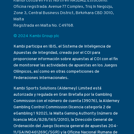
Kambi cotiza en First North en NASDAQ, Estocolmo.
Oficina registrada: Avenue 77 Complex, Triq In Negozju,
Zone 3, Central Business District, Birkirkara CBD 3010,
Malta
Registrada en Malta No. C49768.
© 2024 Kambi Group plc
Kambi participa en IBIS, el Sistema de Inteligencia de
Apuestas de Integridad, creado por el COI para
proporcionar información sobre apuestas al COI con el fin
de monitorear las actividades de apuestas en los Juegos
Olímpicos, así como en otras competiciones de
Federaciones Internacionales.
Kambi Sports Solutions (Alderney) Limited está
autorizada y regulada en Gran Bretaña por la Gambling
Commission con el número de cuenta (39076), la Alderney
Gambling Control Commission (licencia categoría 2 de
eGambling 1 9202), la Malta Gaming Authority (número de
licencia MGA/B2B/165/2010), la Dirección General de
Ordenación del Juego (licencia general de apuestas 204-
11/GAIN0461269C/SGR) y la Oficina Nacional Rumana de