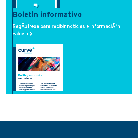
Boletin informativo
RegÃ­strese para recibir noticias e informaciÃ³n
valiosa